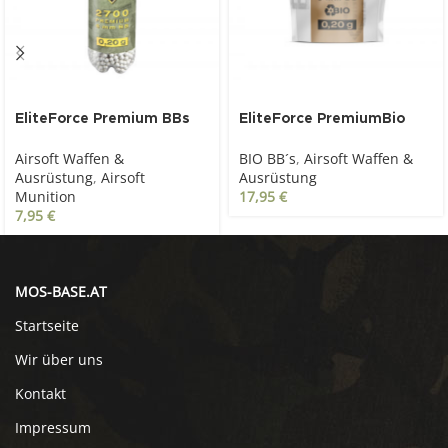
EliteForce Premium BBs
EliteForce PremiumBio
0.20g, 6 mm, weiß, 2.700
BBs 0.20 g, 6mm, weiß,
Airsoft Waffen &
BIO BB´s
,
Airsoft Waffen &
St., Flasche
5.000 St., Zip-Beutel
Ausrüstung
,
Airsoft
Ausrüstung
Munition
17,95
€
7,95
€
MOS-BASE.AT
Startseite
Wir über uns
Kontakt
Impressum