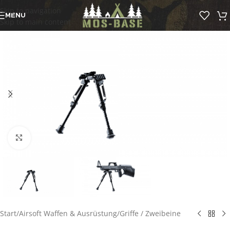
Skip to navigation
MENU
Skip to main content
Click to enlarge
Start
/
Airsoft Waffen & Ausrüstung
/
Griffe / Zweibeine