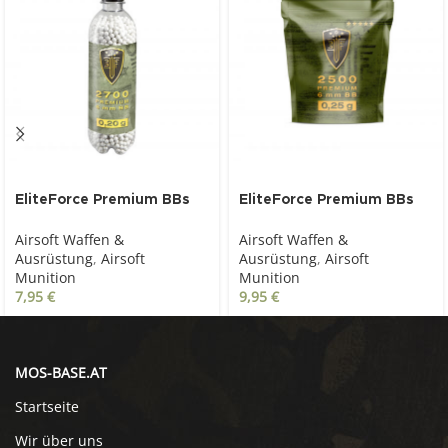
EliteForce Premium BBs
EliteForce Premium BBs
0.20g, 6 mm, weiß, 2.700
0.25 g, 6 mm, weiß, 2.500
Airsoft Waffen &
Airsoft Waffen &
St., Flasche
St., Zip-Beutel
Ausrüstung
,
Airsoft
Ausrüstung
,
Airsoft
Munition
Munition
7,95
€
9,95
€
MOS-BASE.AT
Startseite
Wir über uns