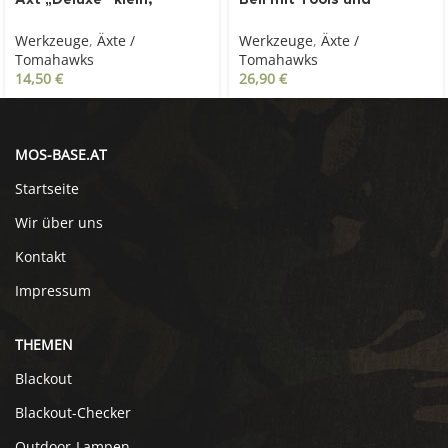
Axt „Deluxe“ klein,
Beil mit Tools und
Fiberglasstiel, oliv
Kopftasche-schwarz
Werkzeuge
,
Äxte /
Werkzeuge
,
Äxte /
Tomahawks
Tomahawks
14,50
€
26,90
€
MOS-BASE.AT
Startseite
Wir über uns
Kontakt
Impressum
THEMEN
Blackout
Blackout-Checker
Outdoor-Lampen