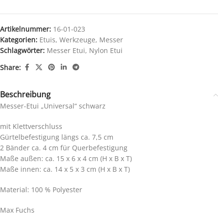
Artikelnummer:
16-01-023
Kategorien:
Etuis
,
Werkzeuge
,
Messer
Schlagwörter:
Messer Etui
,
Nylon Etui
Share:
Beschreibung
Messer-Etui „Universal“ schwarz
mit Klettverschluss
Gürtelbefestigung längs ca. 7,5 cm
2 Bänder ca. 4 cm für Querbefestigung
Maße außen: ca. 15 x 6 x 4 cm (H x B x T)
Maße innen: ca. 14 x 5 x 3 cm (H x B x T)
Material: 100 % Polyester
Max Fuchs