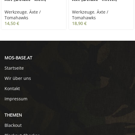
Fiberglasstiel, oliv
Fiberglasstiel, oliv
Werkzeuge
,
Äxte /
Werkzeuge
,
Äxte /
Tomahawks
Tomahawks
14,50
€
18,90
€
MOS-BASE.AT
Startseite
Wir über uns
Kontakt
Impressum
THEMEN
Blackout