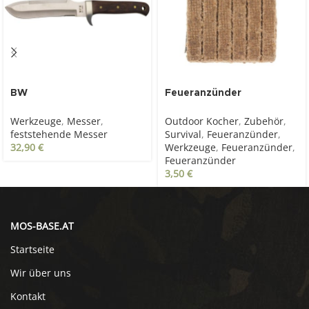
BW
Feueranzünder
Fallschirmspringermesser
Wachsstäbe 12 Stück
Werkzeuge
,
Messer
,
Outdoor Kocher
,
Zubehör
,
, Holzgriff, Scheide
feststehende Messer
Survival
,
Feueranzünder
,
32,90
€
Werkzeuge
,
Feueranzünder
,
Feueranzünder
3,50
€
MOS-BASE.AT
Startseite
Wir über uns
Kontakt