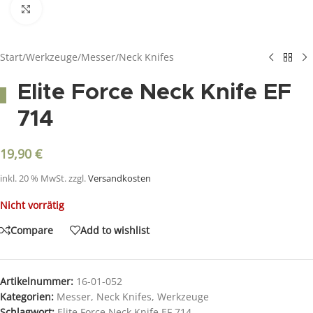
Click to enlarge
Start
/
Werkzeuge
/
Messer
/
Neck Knifes
Elite Force Neck Knife EF
714
19,90
€
inkl. 20 % MwSt.
zzgl.
Versandkosten
Nicht vorrätig
Compare
Add to wishlist
Artikelnummer:
16-01-052
Kategorien:
Messer
,
Neck Knifes
,
Werkzeuge
Schlagwort:
Elite Force Neck Knife EF 714