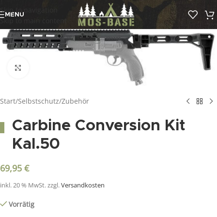
Skip to navigation
MENU
Skip to main content
Click to enlarge
Start
/
Selbstschutz
/
Zubehör
Carbine Conversion Kit
Kal.50
69,95
€
inkl. 20 % MwSt.
zzgl.
Versandkosten
Vorrätig