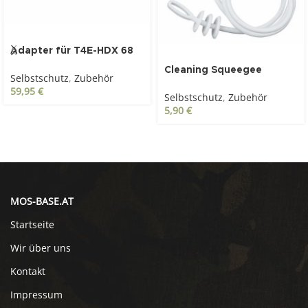
Adapter für T4E-HDX 68
Cleaning Squeegee
Selbstschutz
,
Zubehör
59,95
€
Selbstschutz
,
Zubehör
5,90
€
MOS-BASE.AT
Startseite
Wir über uns
Kontakt
Impressum