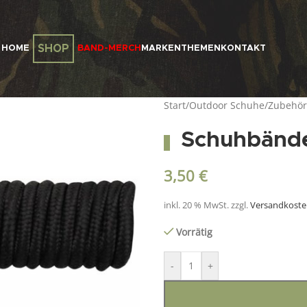
SHOP
HOME
BAND-MERCH
MARKEN
THEMEN
KONTAKT
Start
/
Outdoor Schuhe
/
Zubehör
Schuhbände
3,50
€
inkl. 20 % MwSt.
zzgl.
Versandkost
Vorrätig
-
+