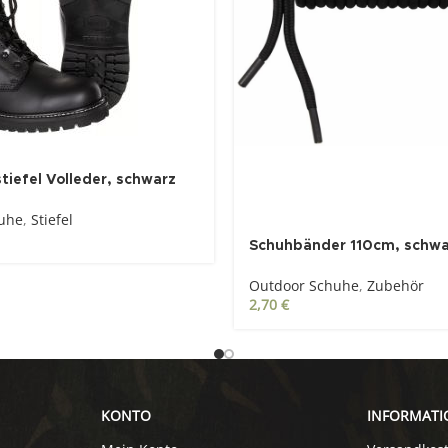
iefel Volleder, schwarz
uhe
,
Stiefel
Schuhbänder 110cm, schwa
Outdoor Schuhe
,
Zubehör
2,70
€
KONTO
INFORMATI