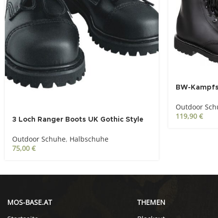
BW-Kampfst
Outdoor Sch
119,90
€
3 Loch Ranger Boots UK Gothic Style
Outdoor Schuhe
,
Halbschuhe
75,00
€
MOS-BASE.AT
THEMEN