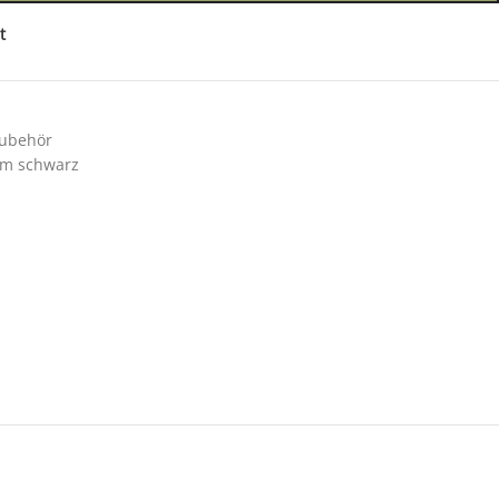
t
ubehör
m schwarz