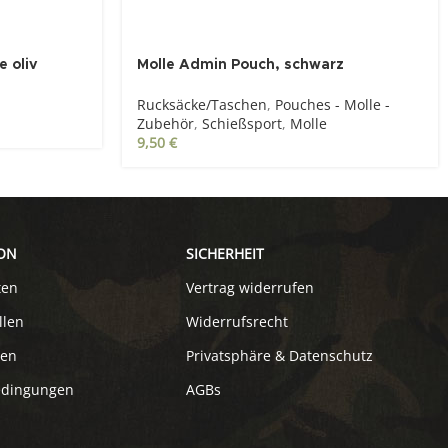
e oliv
Molle Admin Pouch, schwarz
Rucksäcke/Taschen
,
Pouches - Molle -
Zubehör
,
Schießsport
,
Molle
9,50
€
ON
SICHERHEIT
ten
Vertrag widerrufen
llen
Widerrufsrecht
ten
Privatsphäre & Datenschutz
edingungen
AGBs