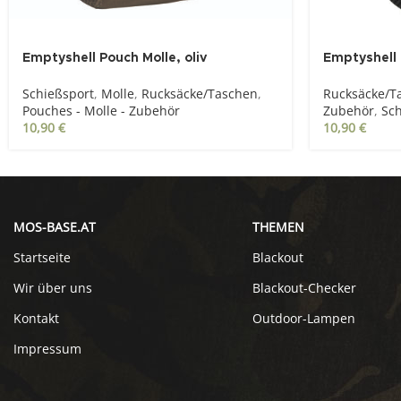
Emptyshell Pouch Molle, oliv
Emptyshell 
Schießsport
,
Molle
,
Rucksäcke/Taschen
,
Rucksäcke/T
Pouches - Molle - Zubehör
Zubehör
,
Sch
10,90
€
10,90
€
MOS-BASE.AT
THEMEN
Startseite
Blackout
Wir über uns
Blackout-Checker
Kontakt
Outdoor-Lampen
Impressum