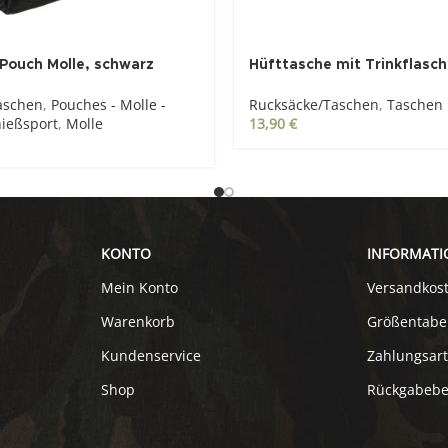
Pouch Molle, schwarz
Hüfttasche mit Trinkflasch
aschen
,
Pouches - Molle -
Rucksäcke/Taschen
,
Taschen
ießsport
,
Molle
13,90
€
KONTO
INFORMATI
Mein Konto
Versandkos
Warenkorb
Größentabe
Kundenservice
Zahlungsar
Shop
Rückgabeb