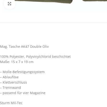
Click to enlarge
Mag. Tasche AK47 Double Oliv
100% Polyester, Polyvinylchlorid beschichtet
Maße: 15 x 7 x 19 cm
– Molle-Befestigungssystem
– Ablauföse
– Klettverschluss
– Trennwand
– passend für vier Magazine
Sturm Mil-Tec