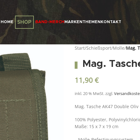
SHOP
HOME
BAND-MERCH
MARKEN
THEMEN
KONTAKT
Start
/
Schießsport
/
Molle
/
Mag. T
Mag. Tasch
11,90
€
inkl. 20 % MwSt.
zzgl.
Versandkost
Mag. Tasche AK47 Double Oliv
100% Polyester, Polyvinylchlori
Maße: 15 x 7 x 19 cm
– Molle-Befestigungssystem