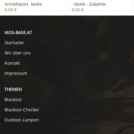
Schießsport
,
Molle
- Molle - Zubehör
9,50
€
9,50
€
MOS-BASE.AT
Startseite
Wir über uns
Kontakt
Impressum
THEMEN
Blackout
Blackout-Checker
Outdoor-Lampen