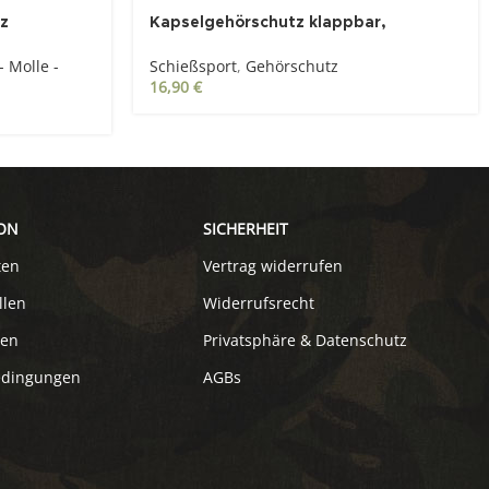
rz
Kapselgehörschutz klappbar,
Universal, oliv
 Molle -
Schießsport
,
Gehörschutz
16,90
€
ON
SICHERHEIT
ten
Vertrag widerrufen
llen
Widerrufsrecht
ten
Privatsphäre & Datenschutz
edingungen
AGBs