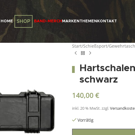
SHOP
HOME
BAND-MERCH
MARKEN
THEMEN
KONTAKT
Start
/
Schießsport
/
Gewehrtasch
Hartschale
schwarz
140,00
€
inkl. 20 % MwSt.
zzgl.
Versandkost
Vorrätig