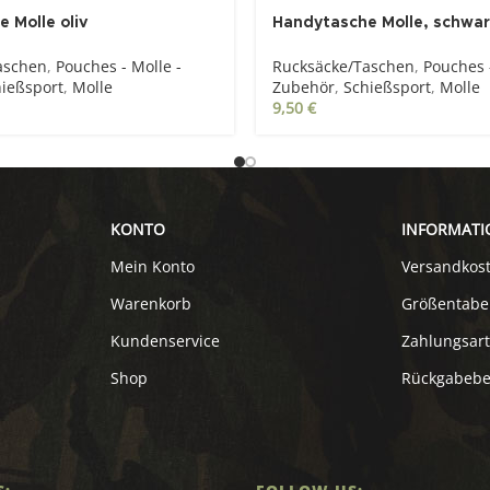
 Molle oliv
Handytasche Molle, schwa
aschen
,
Pouches - Molle -
Rucksäcke/Taschen
,
Pouches -
ießsport
,
Molle
Zubehör
,
Schießsport
,
Molle
9,50
€
KONTO
INFORMATI
Mein Konto
Versandkos
Warenkorb
Größentabe
Kundenservice
Zahlungsar
Shop
Rückgabeb