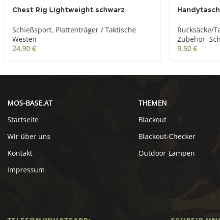
Chest Rig Lightweight schwarz
Handytasche
Schießsport
,
Plattenträger / Taktische
Rucksäcke/T
Westen
Zubehör
,
Sch
24,90
€
9,50
€
MOS-BASE.AT
THEMEN
Startseite
Blackout
Wir über uns
Blackout-Checker
Kontakt
Outdoor-Lampen
Impressum