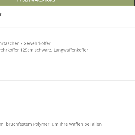
IN DEN WARENKORB
t
rtaschen / Gewehrkoffer
ehrkoffer 125cm schwarz
,
Langwaffenkoffer
em, bruchfestem Polymer, um Ihre Waffen bei allen