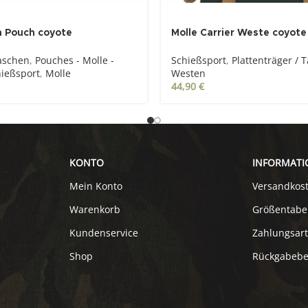
n Pouch coyote
Molle Carrier Weste coyote
aschen
,
Pouches - Molle -
Schießsport
,
Plattenträger / 
ießsport
,
Molle
Westen
44,90
€
KONTO
INFORMATI
Mein Konto
Versandkos
Warenkorb
Größentabe
Kundenservice
Zahlungsar
Shop
Rückgabeb