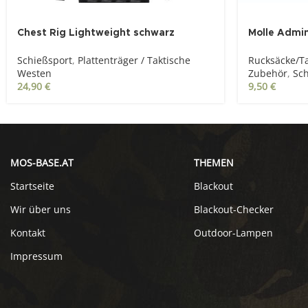
Chest Rig Lightweight schwarz
Molle Admi
Schießsport
,
Plattenträger / Taktische
Rucksäcke/T
Westen
Zubehör
,
Sch
24,90
€
9,50
€
MOS-BASE.AT
THEMEN
Startseite
Blackout
Wir über uns
Blackout-Checker
Kontakt
Outdoor-Lampen
Impressum