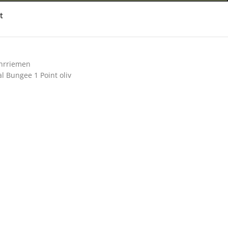
t
hrriemen
l Bungee 1 Point oliv