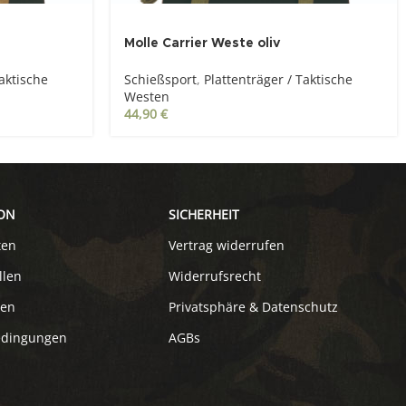
Molle Carrier Weste oliv
Taktische
Schießsport
,
Plattenträger / Taktische
Westen
44,90
€
ON
SICHERHEIT
ten
Vertrag widerrufen
llen
Widerrufsrecht
ten
Privatsphäre & Datenschutz
edingungen
AGBs