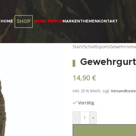
SHOP
HOME
BAND-MERCH
MARKEN
THEMEN
KONTAKT
Start
/
Schießsport
/
Gewehrriem
Gewehrgurt 
14,90
€
inkl. 20 % MwSt.
zzgl.
Versandkost
Vorrätig
-
+