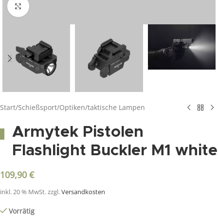
Click to enlarge
Start
/
Schießsport
/
Optiken
/
taktische Lampen
Armytek Pistolen
Flashlight Buckler M1 white
109,90
€
inkl. 20 % MwSt.
zzgl.
Versandkosten
Vorrätig