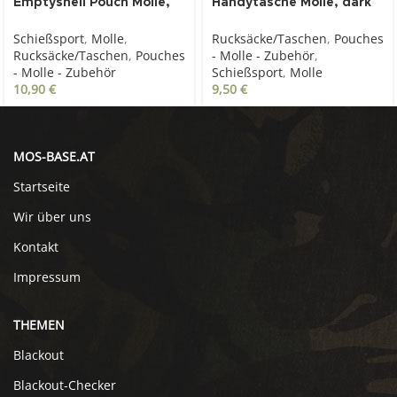
Emptyshell Pouch Molle,
Handytasche Molle, dark
oliv
coyote
Schießsport
,
Molle
,
Rucksäcke/Taschen
,
Pouches
Rucksäcke/Taschen
,
Pouches
- Molle - Zubehör
,
- Molle - Zubehör
Schießsport
,
Molle
10,90
€
9,50
€
MOS-BASE.AT
Startseite
Wir über uns
Kontakt
Impressum
THEMEN
Blackout
Blackout-Checker