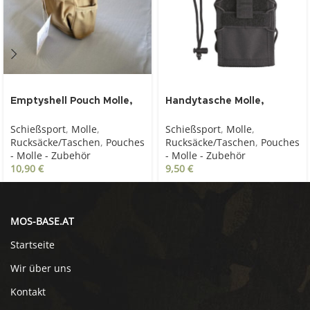
Emptyshell Pouch Molle,
Handytasche Molle,
coyote
schwarz
Schießsport
,
Molle
,
Schießsport
,
Molle
,
Rucksäcke/Taschen
,
Pouches
Rucksäcke/Taschen
,
Pouches
- Molle - Zubehör
- Molle - Zubehör
10,90
€
9,50
€
MOS-BASE.AT
Startseite
Wir über uns
Kontakt