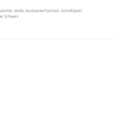
Zubehör
,
Molle
,
Rucksäcke/Taschen
,
Schießsport
ter Schwarz