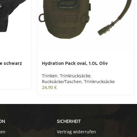
he schwarz
Hydration Pack oval, 1.0L Oliv
Trinken
,
Trinkrucksäcke
,
Rucksäcke/Taschen
,
Trinkrucksäcke
24,90
€
ON
SICHERHEIT
ten
Vertrag widerrufen