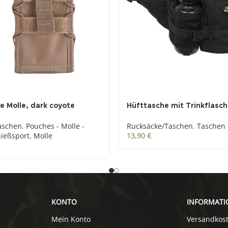
 Molle, dark coyote
Hüfttasche mit Trinkflasc
aschen
,
Pouches - Molle -
Rucksäcke/Taschen
,
Taschen
ießsport
,
Molle
13,90
€
KONTO
INFORMATI
Mein Konto
Versandkos