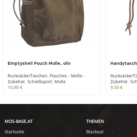
Emptyshell Pouch Molle, oliv
Handytasche
Rucksäcke/Taschen
,
Pouches - Molle -
Rucksäcke/T
Zubehör
,
Schießsport
,
Molle
Zubehör
,
Sch
10,90
€
9,50
€
MOS-BASE.AT
THEMEN
Startseite
Blackout