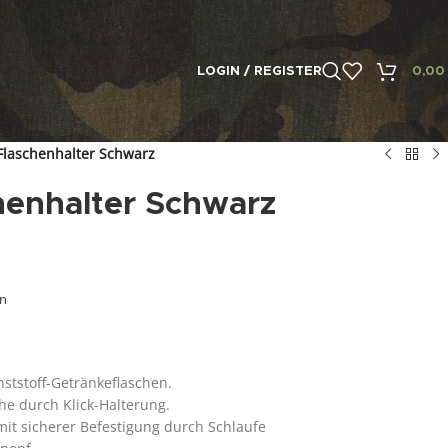
LOGIN / REGISTER
0,0
Flaschenhalter Schwarz
henhalter Schwarz
en
ststoff-Getränkeflaschen.
e durch Klick-Halterung.
mit sicherer Befestigung durch Schlaufe