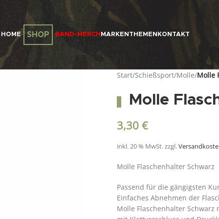
SHOP
HOME
BAND-MERCH
MARKEN
THEMEN
KONTAKT
Start
/
Schießsport
/
Molle
/
Molle 
Molle Flasc
3,30
€
inkl. 20 % MwSt.
zzgl.
Versandkost
Molle Flaschenhalter Schwarz
Passend für die gängigsten Kun
Einfaches Abnehmen der Flasch
Molle Flaschenhalter Schwarz 