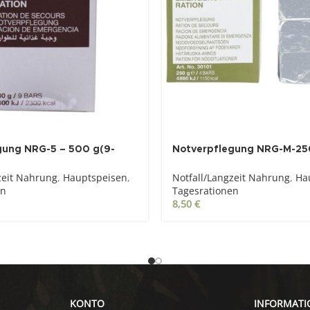
gung NRG-5 – 500 g(9-
Notverpflegung NRG-M-25
Riegel)
zeit Nahrung
,
Hauptspeisen
,
Notfall/Langzeit Nahrung
,
Ha
en
Tagesrationen
8,50
€
KONTO
INFORMATI