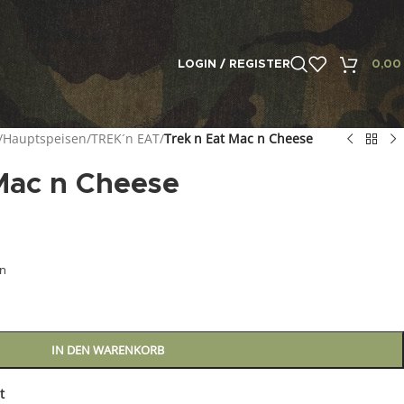
LOGIN / REGISTER
0,0
/
Hauptspeisen
/
TREK´n EAT
/
Trek n Eat Mac n Cheese
Mac n Cheese
en
IN DEN WARENKORB
t