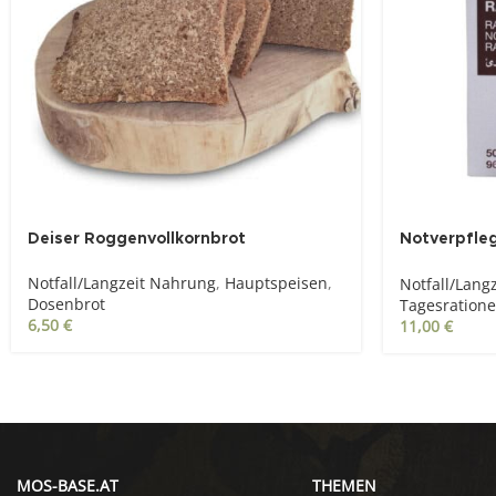
Deiser Roggenvollkornbrot
Notverpfle
Riegel)
Notfall/Langzeit Nahrung
,
Hauptspeisen
,
Notfall/Lang
Dosenbrot
Tagesration
6,50
€
11,00
€
MOS-BASE.AT
THEMEN