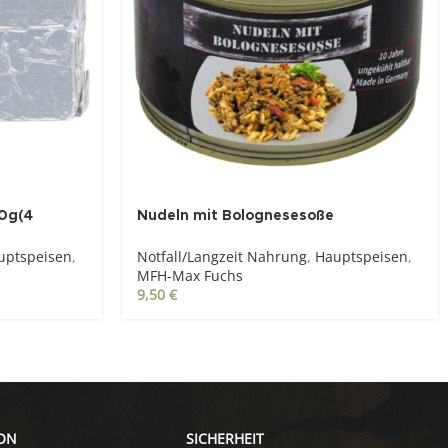
0g(4
Nudeln mit Bolognesesoße
Vollkonserve-400g
uptspeisen
,
Notfall/Langzeit Nahrung
,
Hauptspeisen
,
MFH-Max Fuchs
9,50
€
ON
SICHERHEIT