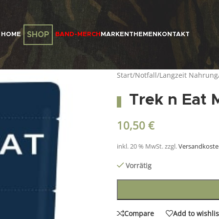
SHOP
HOME
BAND-MERCH
MARKEN
THEMEN
KONTAKT
Start
/
Notfall/Langzeit Nahrung
Trek n Eat 
10,50
€
inkl. 20 % MwSt.
zzgl.
Versandkost
Vorrätig
Compare
Add to wishlis