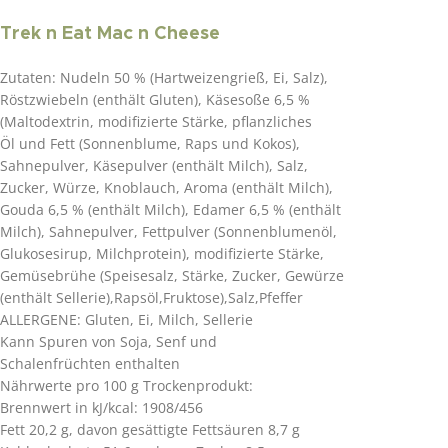
Trek n Eat Mac n Cheese
Zutaten: Nudeln 50 % (Hartweizengrieß, Ei, Salz),
Röstzwiebeln (enthält Gluten), Käsesoße 6,5 %
(Maltodextrin, modifizierte Stärke, pflanzliches
Öl und Fett (Sonnenblume, Raps und Kokos),
Sahnepulver, Käsepulver (enthält Milch), Salz,
Zucker, Würze, Knoblauch, Aroma (enthält Milch),
Gouda 6,5 % (enthält Milch), Edamer 6,5 % (enthält
Milch), Sahnepulver, Fettpulver (Sonnenblumenöl,
Glukosesirup, Milchprotein), modifizierte Stärke,
Gemüsebrühe (Speisesalz, Stärke, Zucker, Gewürze
(enthält Sellerie),Rapsöl,Fruktose),Salz,Pfeffer
ALLERGENE: Gluten, Ei, Milch, Sellerie
Kann Spuren von Soja, Senf und
Schalenfrüchten enthalten
Nährwerte pro 100 g Trockenprodukt:
Brennwert in kJ/kcal: 1908/456
Fett 20,2 g, davon gesättigte Fettsäuren 8,7 g