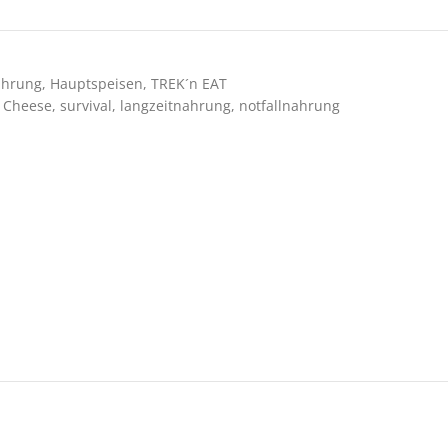
ahrung
,
Hauptspeisen
,
TREK´n EAT
n Cheese
,
survival
,
langzeitnahrung
,
notfallnahrung