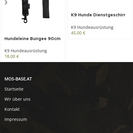
K9 Hunde Dienstgeschirr
Duty schwarz
K9 Hundeausrüstung
45,00
€
Hundeleine Bungee 90cm
schwarz
K9 Hundeausrüstung
18,00
€
MOS-BASE.AT
Startseite
Wir über uns
Kontakt
Impressum