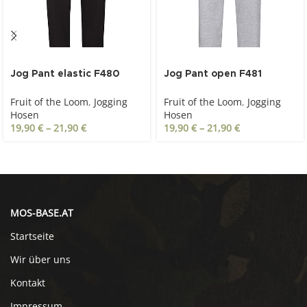
Jog Pant elastic F480
Jog Pant open F481
black
heather grey
Fruit of the Loom
,
Jogging
Fruit of the Loom
,
Jogging
Hosen
Hosen
19,90
€
–
21,90
€
19,90
€
–
21,90
€
MOS-BASE.AT
Startseite
Wir über uns
Kontakt
Impressum