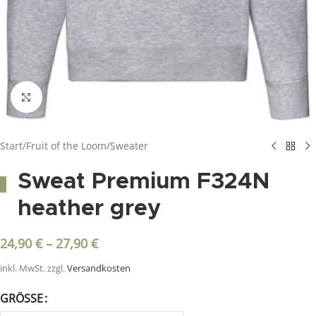
Click to enlarge
Start
/
Fruit of the Loom
/
Sweater
Sweat Premium F324N
heather grey
24,90
€
–
27,90
€
inkl. MwSt.
zzgl.
Versandkosten
GRÖSSE