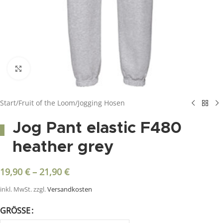
Click to enlarge
Start
/
Fruit of the Loom
/
Jogging Hosen
Jog Pant elastic F480
heather grey
19,90
€
–
21,90
€
inkl. MwSt.
zzgl.
Versandkosten
GRÖSSE