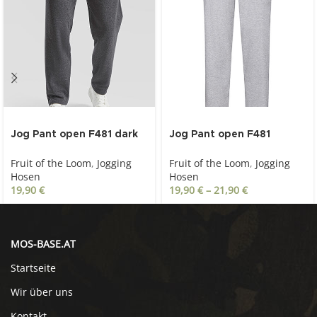
Jog Pant open F481 dark
Jog Pant open F481
heather grey
heather grey
Fruit of the Loom
,
Jogging
Fruit of the Loom
,
Jogging
Hosen
Hosen
19,90
€
19,90
€
–
21,90
€
MOS-BASE.AT
Startseite
Wir über uns
Kontakt