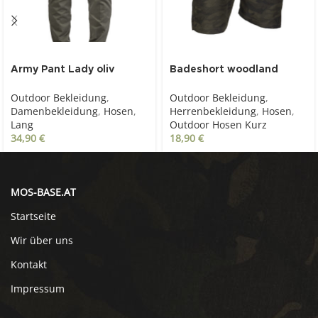
Army Pant Lady oliv
Badeshort woodland
Outdoor Bekleidung
,
Outdoor Bekleidung
,
Damenbekleidung
,
Hosen
,
Herrenbekleidung
,
Hosen
,
Lang
Outdoor Hosen Kurz
34,90
€
18,90
€
MOS-BASE.AT
Startseite
Wir über uns
Kontakt
Impressum