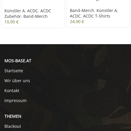
Bells
Band-Merch
,
Künstler A
,
Künstler A
,
ACDC
,
ACDC
ACDC
,
ACDC T-Shirts
Zubehör
,
Band-Merch
24,90
€
10,90
€
MOS-BASE.AT
Startseite
Wir über uns
Kontakt
Impressum
THEMEN
Blackout