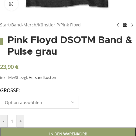
Click to enlarge
Start
/
Band-Merch
/
Künstler P
/
Pink Floyd
Pink Floyd DSOTM Band &
Pulse grau
23,90
€
inkl. MwSt.
zzgl.
Versandkosten
GRÖSSE
-
+
IN DEN WARENKORB