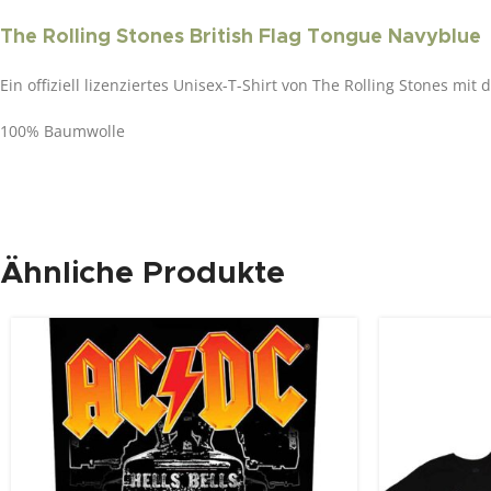
The Rolling Stones British Flag Tongue Navyblue
Ein offiziell lizenziertes Unisex-T-Shirt von The Rolling Stones m
100% Baumwolle
Ähnliche Produkte