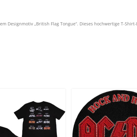
it dem Designmotiv „British Flag Tongue“. Dieses hochwertige T-Shir