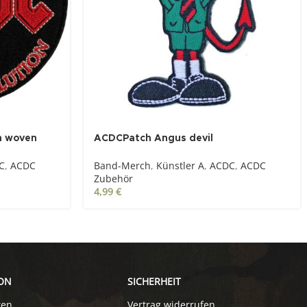
SOLD OUT
n woven
ACDCPatch Angus devil
C
,
ACDC
Band-Merch
,
Künstler A
,
ACDC
,
ACDC
Zubehör
4,99
€
ON
SICHERHEIT
ten
Vertrag widerrufen