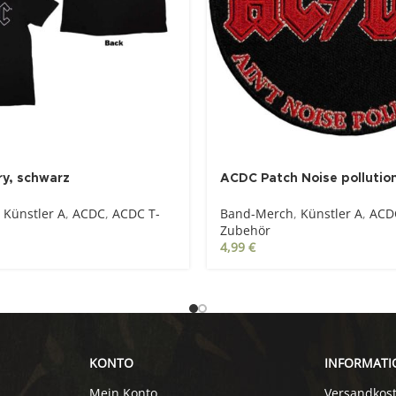
y, schwarz
ACDC Patch Noise pollutio
Künstler A
,
ACDC
,
ACDC T-
Band-Merch
,
Künstler A
,
ACD
Zubehör
4,99
€
KONTO
INFORMATI
Mein Konto
Versandkos