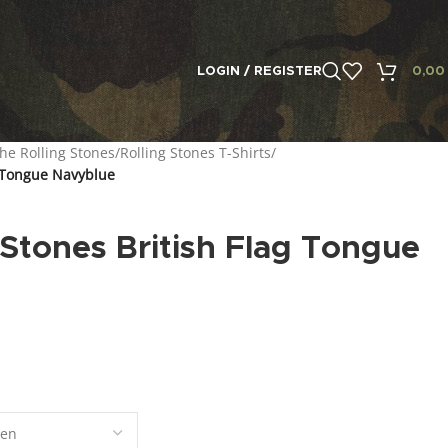
LOGIN / REGISTER
0,0
he Rolling Stones
/
Rolling Stones T-Shirts
/
g Tongue Navyblue
 Stones British Flag Tongue