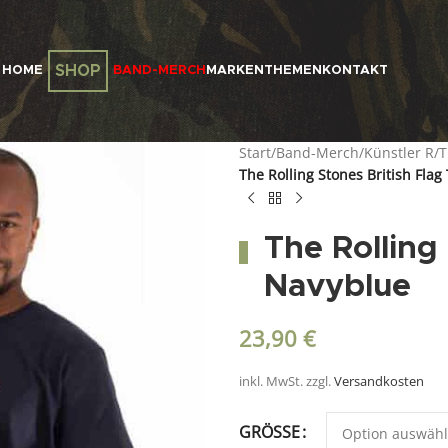
SHOP
HOME
BAND-MERCH
MARKEN
THEMEN
KONTAKT
Start
/
Band-Merch
/
Künstler R
/
T
The Rolling Stones British Fla
The Rolling
Navyblue
23,90
€
inkl. MwSt.
zzgl.
Versandkosten
GRÖSSE