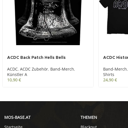
ACDC Back Patch Hells Bells
ACDC Histor
ACDC
,
ACDC Zubehör
,
Band-Merch
,
Band-Merch
,
Künstler A
Shirts
10,90
€
24,90
€
MOS-BASE.AT
THEMEN
Startseite
Blackout