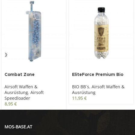
Combat Zone
EliteForce Premium Bio
Speedloader für ca. 100
BBs 0.25 g, 6 mm, weiß,
Airsoft Waffen &
BIO BB´s
,
Airsoft Waffen &
Schuss 6 mm BB
2.700 St., Flasche
Ausrüstung
,
Airsoft
Ausrüstung
Speedloader
11,95
€
8,95
€
MOS-BASE.AT