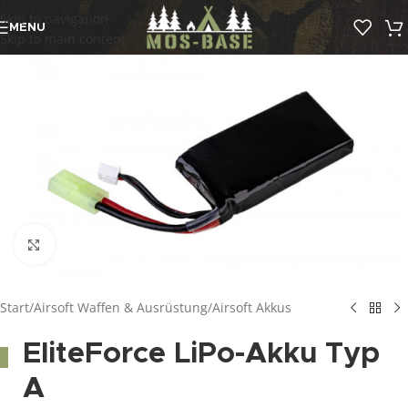
Skip to navigation
MENU
Skip to main content
Click to enlarge
Start
/
Airsoft Waffen & Ausrüstung
/
Airsoft Akkus
EliteForce LiPo-Akku Typ
A