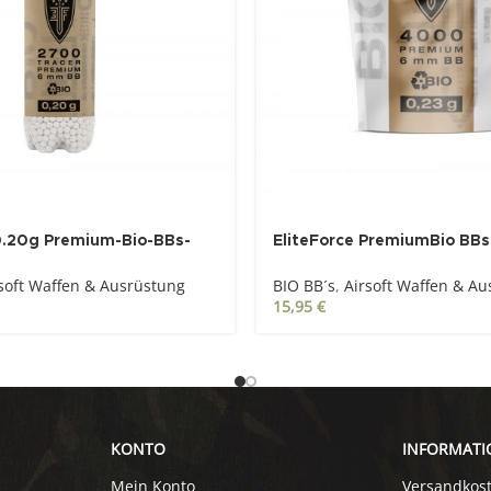
0.20g Premium-Bio-BBs-
EliteForce PremiumBio BBs 
ß / fluoreszierend, 2.700
mm, weiß, 4.000 St., Zip-B
soft Waffen & Ausrüstung
BIO BB´s
,
Airsoft Waffen & A
15,95
€
KONTO
INFORMATI
Mein Konto
Versandkos