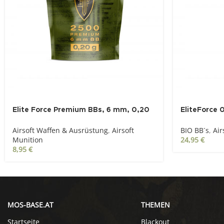
Elite Force Premium BBs, 6 mm, 0,20
EliteForce 
g, weiß, 2.500 St., Zip-Beutel
Tracer, wei
Airsoft Waffen & Ausrüstung
,
Airsoft
BIO BB´s
,
Air
St., Flasche
Munition
24,95
€
8,95
€
MOS-BASE.AT
THEMEN
Startseite
Blackout