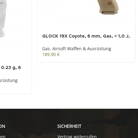
GLOCK 19X Coyote, 6 mm, Gas, < 1,0 J,
Gasblowback
Gas
,
Airsoft Waffen & Ausrüstung
189,90
€
0.23 g, 6
eutel
usrüstung
ON
SICHERHEIT
ten
Vertrag widerrufen