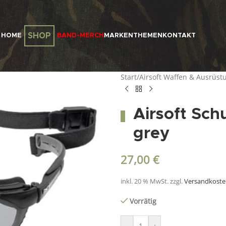
SHOP
HOME
BAND-MERCH
MARKEN
THEMEN
KONTAKT
Start
/
Airsoft Waffen & Ausrüst
Airsoft Sch
grey
27,00
€
inkl. 20 % MwSt.
zzgl.
Versandkost
Vorrätig
-
+