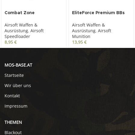
Combat Zone
EliteForce Premium BBs
Speedloader für ca. 100
0.20 g, 6 mm, weiß,
Airsoft Waffen &
Airsoft Waffen &
Schuss 6 mm BB
5.000 St., Zip-Beutel
Ausrüstung
,
Airsoft
Ausrüstung
,
Airsoft
Speedloader
Munition
8,95
€
13,95
€
MOS-BASE.AT
Startseite
Wir über uns
Kontakt
Impressum
THEMEN
Blackout